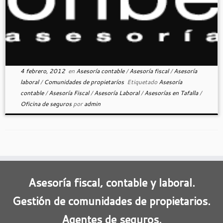
4 febrero, 2012
en
Asesoría contable
/
Asesoría fiscal
/
Asesoría
laboral
/
Comunidades de propietaríos
Etiquetado
Asesoría
contable
/
Asesoría Fiscal
/
Asesoría Laboral
/
Asesorías en Tafalla
/
Oficina de seguros
por
admin
Asesoría fiscal, contable y laboral.
Gestión de comunidades de propietarios.
Agentes de seguros.